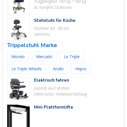
Tragfähigkeit 160 kg / 180 kg
XL Komfort Sitzkissen
Stehstuhl für Küche
Sitzhöhe 60 - 80 cm
Sattelsitz
Trippelstuhl Marke
Mondo
Mercado
Le Triple
Le Triple Wheels
Arollo
Hepro
Elektrisch fahren
Joystick kurz drehen
Elektrischer Höhenverstellung
Mini Plattformlifte