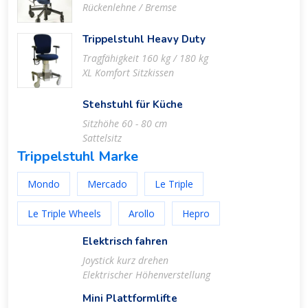
Rückenlehne / Bremse
Trippelstuhl Heavy Duty
Tragfähigkeit 160 kg / 180 kg
XL Komfort Sitzkissen
Stehstuhl für Küche
Sitzhöhe 60 - 80 cm
Sattelsitz
Trippelstuhl Marke
Mondo
Mercado
Le Triple
Le Triple Wheels
Arollo
Hepro
Elektrisch fahren
Joystick kurz drehen
Elektrischer Höhenverstellung
Mini Plattformlifte