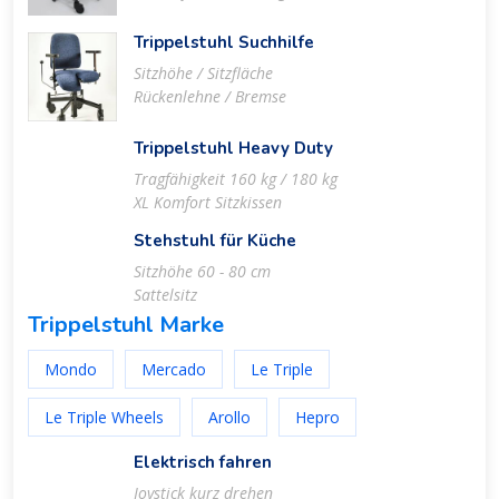
Trippelstuhl Suchhilfe
Sitzhöhe / Sitzfläche
Rückenlehne / Bremse
Trippelstuhl Heavy Duty
Tragfähigkeit 160 kg / 180 kg
XL Komfort Sitzkissen
Stehstuhl für Küche
Sitzhöhe 60 - 80 cm
Sattelsitz
Trippelstuhl Marke
Mondo
Mercado
Le Triple
Le Triple Wheels
Arollo
Hepro
Elektrisch fahren
Joystick kurz drehen